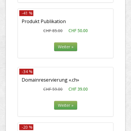
-41 %
Produkt Publikation
CHF 85.00
CHF 50.00
Weiter »
-34 %
Domainreservierung «.ch»
CHF 59.00
CHF 39.00
Weiter »
-20 %