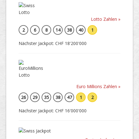
Lotto Zahlen »
2
6
8
14
38
40
1
Nächster Jackpot: CHF 18'200'000
Euro Millions Zahlen »
26
29
35
38
47
1
2
Nächster Jackpot: CHF 16'000'000